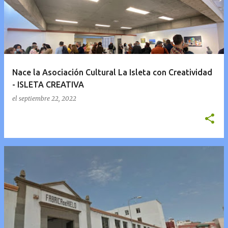
t
r
a
d
a
Nace la Asociación Cultural La Isleta con Creatividad
s
- ISLETA CREATIVA
el
septiembre 22, 2022