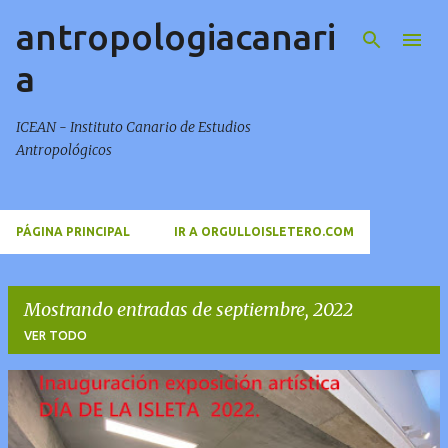
antropologiacanari
Ir al contenido principal
a
ICEAN - Instituto Canario de Estudios
Antropológicos
PÁGINA PRINCIPAL
IR A ORGULLOISLETERO.COM
Mostrando entradas de septiembre, 2022
VER TODO
E
n