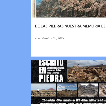
r
a
d
a
DE LAS PIEDRAS NUESTRA MEMORIA ES
s
el
noviembre 05, 2015