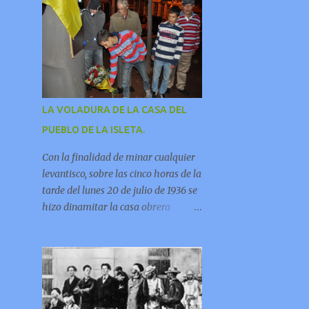
industria era conocida popularmente
Pueblo, ofrenda floral a las personas
como la “factoría de Escobio”. En
que han ayudado al desarrollo del
este video Jorge Pulido nos ofrece
barrio, con actuaciones de Grupo de
informaciones sobre esta fabrica.
baile Kendra y Murga Los
Chancletas, exhibición de Lucha del
Garrote y...
LA VOLADURA DE LA CASA DEL
PUEBLO DE LA ISLETA.
Con la finalidad de minar cualquier
levantisco, sobre las cinco horas de la
tarde del lunes 20 de julio de 1936 se
hizo dinamitar la casa obrera
porteña. Imagen: Homenaje en la
Plaza del Pueblo (La Isleta): Por:
Juan Peña García. Cada 18 de julio la
prensa se hace eco de la efeméride
del alzamiento militar de 1936 que
promovió un golpe de Estado contra