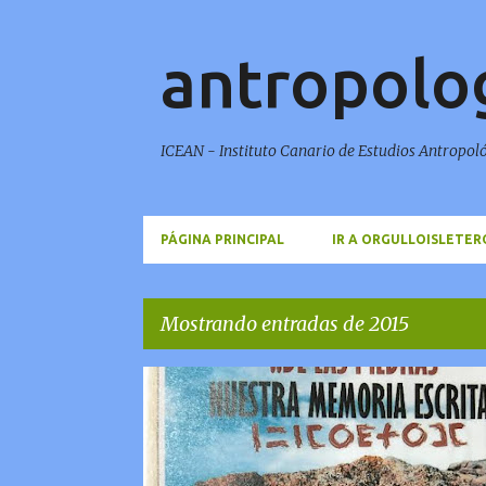
antropolo
ICEAN - Instituto Canario de Estudios Antropol
PÁGINA PRINCIPAL
IR A ORGULLOISLETER
Mostrando entradas de 2015
E
n
t