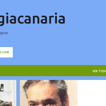
Ir al contenido principal
giacanaria
ógicos
O.COM
VER TOD