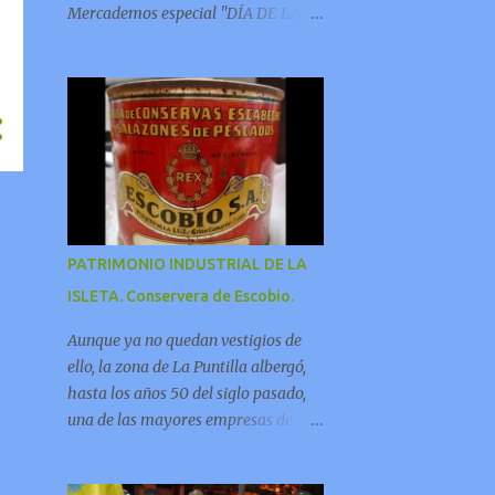
Mercademos especial "DÍA DE LA
ISLETA", en el local social de la Plaza
del Pueblo. 25 de febrero: 19,00
horas. Inauguración de exposición
"DÍA DE LA ISLETA" en el Centro
Pepe Dámaso (calle Benecharo)
sobre la historia del barrio, con
mayor protagonismo del mundo del
deporte. 20,00 horas. Charla,
organizada por Iniciativa Bilenio,
PATRIMONIO INDUSTRIAL DE LA
titulada "¿De quién es el mar de
ISLETA. Conservera de Escobio.
Canarias?", ponente D. Ramón
Moreno Castilla. en el Centro Pepe
Aunque ya no quedan vestigios de
Dámaso. 26 de febrero: Jornada
ello, la zona de La Puntilla albergó,
especial, en horario de mañana, el
hasta los años 50 del siglo pasado,
jueves 26 para recibir las visitas de
una de las mayores empresas de
los centros escolares del barrio en la
conservas de pescado de La Isleta.
exposición. 18,30 Celebración del
Para los vecinos del barrio la
"DÍA DE LA ISLETA", en la Plaza del