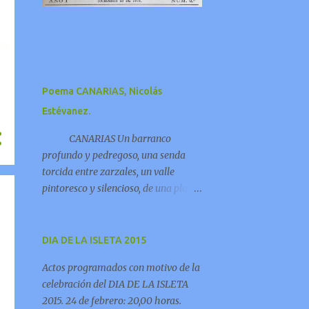
Poema CANARIAS, Nicolás
Estévanez.
CANARIAS Un barranco
profundo y pedregoso, una senda
torcida entre zarzales, un valle
pintoresco y silencioso, de una playa
los secos arenales; Un cabrero en la
cumbre que silbaba, una bella
pastora que corría, una rústica flauta
DIA DE LA ISLETA 2015
que llenaba los riscos y las grutas de
Actos programados con motivo de la
armonía;
celebración del DIA DE LA ISLETA
2015. 24 de febrero: 20,00 horas.