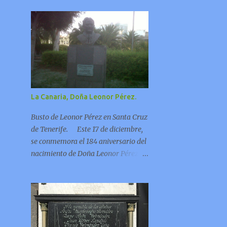
La Canaria, Doña Leonor Pérez.
Busto de Leonor Pérez en Santa Cruz
de Tenerife. Este 17 de diciembre,
se conmemora el 184 aniversario del
nacimiento de Doña Leonor Pérez
Cabrera, La inmensa mayoría de los
textos que se pueden leer sobre ella,
destacan de forma casi sublime, su
bondad, a más de 100 años de su
fallecimiento, no me cabe duda de la
precisión de este calificativo, sólo con