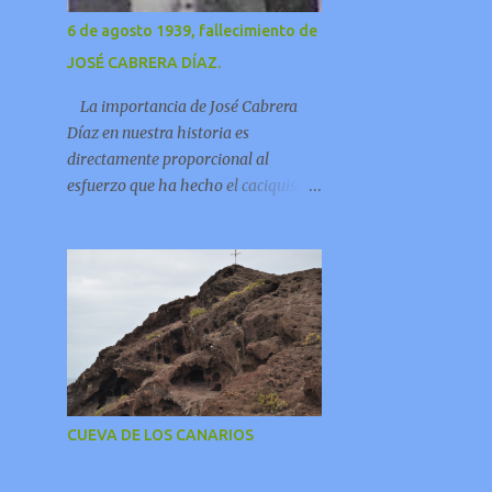
como mero trampolín del general F...
6 de agosto 1939, fallecimiento de
JOSÉ CABRERA DÍAZ.
La importancia de José Cabrera
Díaz en nuestra historia es
directamente proporcional al
esfuerzo que ha hecho el caciquismo
de este país para que su vida y obras
no sean conocidas por las
generaciones posteriores.
CUEVA DE LOS CANARIOS