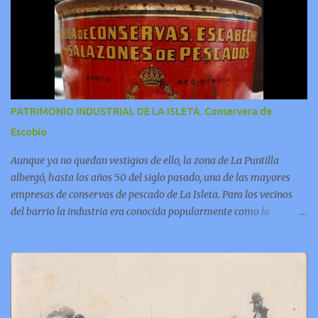
PATRIMONIO INDUSTRIAL DE LA ISLETA. Conservera de
Escobio.
Aunque ya no quedan vestigios de ello, la zona de La Puntilla
albergó, hasta los años 50 del siglo pasado, una de las mayores
empresas de conservas de pescado de La Isleta. Para los vecinos
del barrio la industria era conocida popularmente como la
“factoría de Escobio”. En este video Jorge Pulido nos ofrece
informaciones sobre esta fabrica.