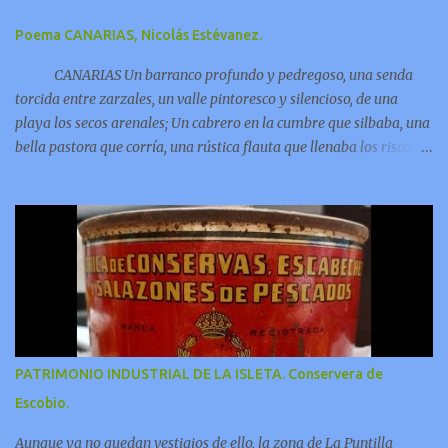
Poema CANARIAS, Nicolás Estévanez.
CANARIAS Un barranco profundo y pedregoso, una senda
torcida entre zarzales, un valle pintoresco y silencioso, de una
playa los secos arenales; Un cabrero en la cumbre que silbaba, una
bella pastora que corría, una rústica flauta que llenaba los riscos y
las grutas de armonía;
PATRIMONIO INDUSTRIAL DE LA ISLETA. Conservera de
Escobio.
Aunque ya no quedan vestigios de ello, la zona de La Puntilla