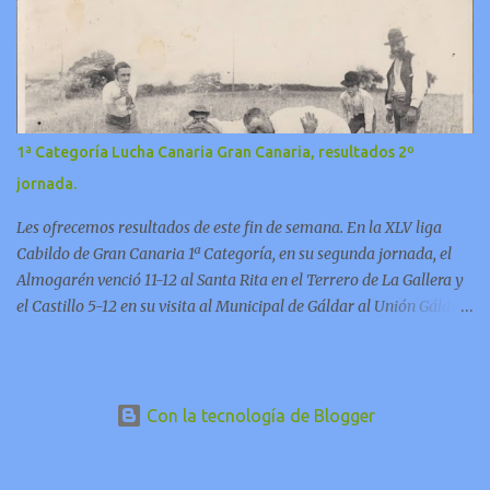
1ª Categoría Lucha Canaria Gran Canaria, resultados 2º
jornada.
Les ofrecemos resultados de este fin de semana. En la XLV liga
Cabildo de Gran Canaria 1ª Categoría, en su segunda jornada, el
Almogarén venció 11-12 al Santa Rita en el Terrero de La Gallera y
el Castillo 5-12 en su visita al Municipal de Gáldar al Unión Gáldar.
Con estos resultados el Castillo se coloca en primera posición
después de haber ganado también al Almogarén en la primera
jornada. Los 2 encuentros de tercera jornada se disputarán en
viernes 22 de noviembre a las 21.00 horas: Castillo – Santa
Con la tecnología de Blogger
Rita en el Terrero de Sardina del Sur. Almogarén - Unión
Gáldar en el José M. Hernández. NOTA: Para estar al día en toda la