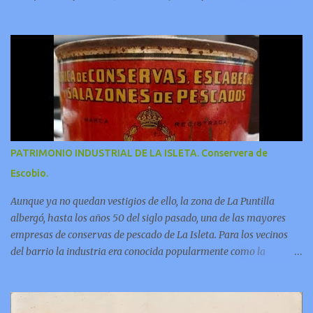
las grutas de armonía;
PATRIMONIO INDUSTRIAL DE LA ISLETA. Conservera de
Escobio.
Aunque ya no quedan vestigios de ello, la zona de La Puntilla
albergó, hasta los años 50 del siglo pasado, una de las mayores
empresas de conservas de pescado de La Isleta. Para los vecinos
del barrio la industria era conocida popularmente como la
“factoría de Escobio”. En este video Jorge Pulido nos ofrece
informaciones sobre esta fabrica.