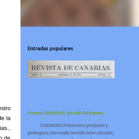
Entradas populares
estro
Poema CANARIAS, Nicolás Estévanez.
e la
CANARIAS Un barranco profundo y
ias.
,
pedregoso, una senda torcida entre zarzales,
o de