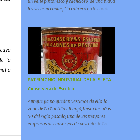
un valle pintoresco y silencioso, de una playa
los secos arenales; Un cabrero en la cumbre
que silbaba, una bella pastora que corría,
una rústica flauta que llenaba los riscos y las
grutas de armonía;
cuya
de la
milia
PATRIMONIO INDUSTRIAL DE LA ISLETA.
Conservera de Escobio.
Aunque ya no quedan vestigios de ello, la
zona de La Puntilla albergó, hasta los años
50 del siglo pasado, una de las mayores
empresas de conservas de pescado de La
Isleta. Para los vecinos del barrio la industria
era conocida popularmente como la