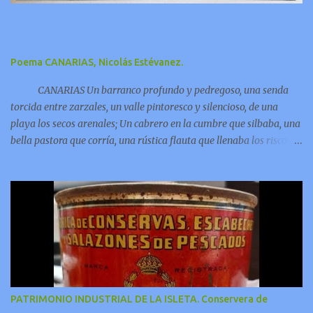
Poema CANARIAS, Nicolás Estévanez.
CANARIAS Un barranco profundo y pedregoso, una senda
torcida entre zarzales, un valle pintoresco y silencioso, de una
playa los secos arenales; Un cabrero en la cumbre que silbaba, una
bella pastora que corría, una rústica flauta que llenaba los riscos y
las grutas de armonía;
PATRIMONIO INDUSTRIAL DE LA ISLETA. Conservera de