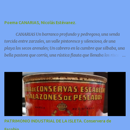
Poema CANARIAS, Nicolás Estévanez.
CANARIAS Un barranco profundo y pedregoso, una senda
torcida entre zarzales, un valle pintoresco y silencioso, de una
playa los secos arenales; Un cabrero en la cumbre que silbaba, una
bella pastora que corría, una rústica flauta que llenaba los riscos y
las grutas de armonía;
PATRIMONIO INDUSTRIAL DE LA ISLETA. Conservera de
Escobio.