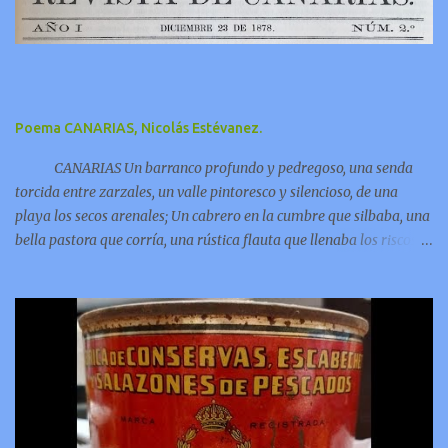
Poema CANARIAS, Nicolás Estévanez.
CANARIAS Un barranco profundo y pedregoso, una senda
torcida entre zarzales, un valle pintoresco y silencioso, de una
playa los secos arenales; Un cabrero en la cumbre que silbaba, una
bella pastora que corría, una rústica flauta que llenaba los riscos y
las grutas de armonía;