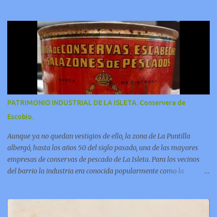
las grutas de armonía;
PATRIMONIO INDUSTRIAL DE LA ISLETA. Conservera de
Escobio.
Aunque ya no quedan vestigios de ello, la zona de La Puntilla
albergó, hasta los años 50 del siglo pasado, una de las mayores
empresas de conservas de pescado de La Isleta. Para los vecinos
del barrio la industria era conocida popularmente como la
“factoría de Escobio”. En este video Jorge Pulido nos ofrece
informaciones sobre esta fabrica.