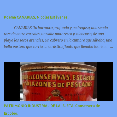
Poema CANARIAS, Nicolás Estévanez.
CANARIAS Un barranco profundo y pedregoso, una senda
torcida entre zarzales, un valle pintoresco y silencioso, de una
playa los secos arenales; Un cabrero en la cumbre que silbaba, una
bella pastora que corría, una rústica flauta que llenaba los riscos y
las grutas de armonía;
PATRIMONIO INDUSTRIAL DE LA ISLETA. Conservera de
Escobio.